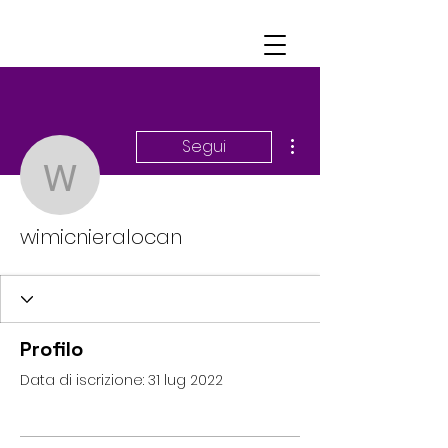
Altre azioni
Segui
wimicnieralocan
wimicnieralocan
Profilo
Data di iscrizione: 31 lug 2022