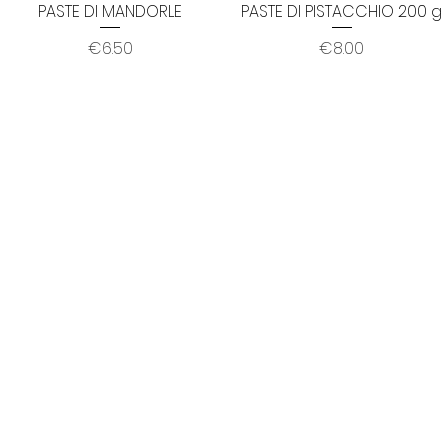
PASTE DI MANDORLE
PASTE DI PISTACCHIO 200 g
Quick View
Quick View
Price
Price
€6.50
€8.00