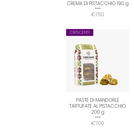
CREMA DI PISTACCHIO 190 g
Quick View
Price
€7.50
CRISCENTI
PASTE DI MANDORLE
Quick View
TARTUFATE AL PISTACCHIO
200 g
Price
€7.00