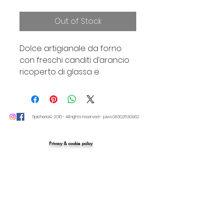
Out of Stock
Dolce artigianale da forno
con freschi canditi d’arancio
ricoperto di glassa e
mandorle d’Avola, incarto a
mano.
1000 gr.
Tipicheria© 2016 - All rights reserved - p.iva
08302530962
Privacy & cookie policy