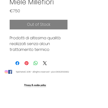
Miele Millefiori
Price
€7.50
Out of Stock
Prodotti di altissima qualità
realizzati senza alcun
trattamento termico
dell’opercolo che ne può
alterare le caratteristiche
organolettiche.
Tipicheria© 2016 - All rights reserved - p.iva
08302530962
Miele di nettare misto millefiori.
Privacy & cookie policy
E’ il miele più diffuso; viene
prodotto in primavera ed in
estate e si distingue per
colore e gusto diversificati.