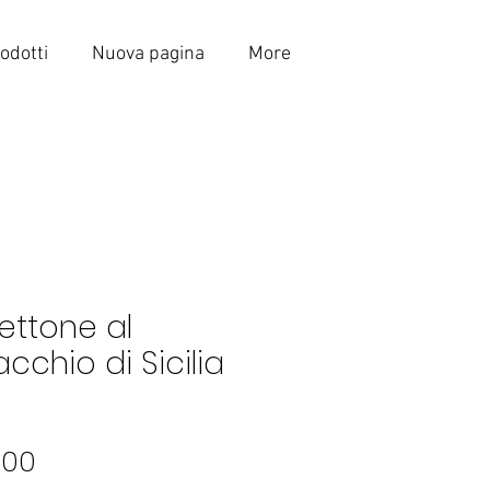
odotti
Nuova pagina
More
ettone al
acchio di Sicilia
Price
.00