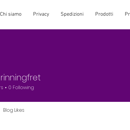
Chi siamo
Privacy
Spedizioni
Prodotti
Pr
rinningfret
ingfret
rs
0
Following
Blog Likes