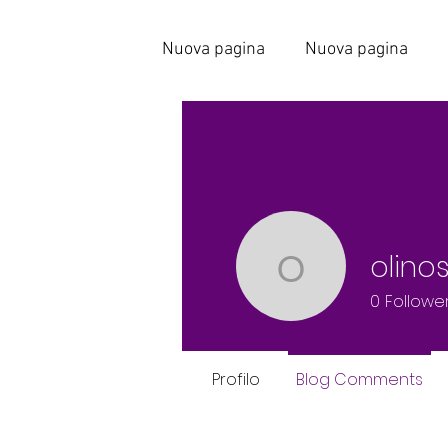
Nuova pagina
Nuova pagina
olinos
olinosrinn
0
Followe
Profilo
Blog Comments