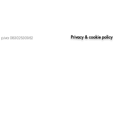
Privacy & cookie policy
d - p.iva 08302530962