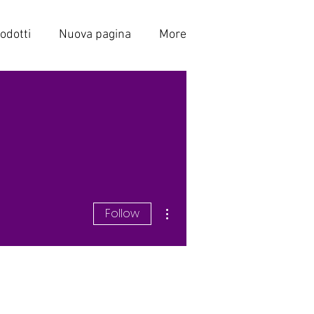
odotti
Nuova pagina
More
More actions
Follow