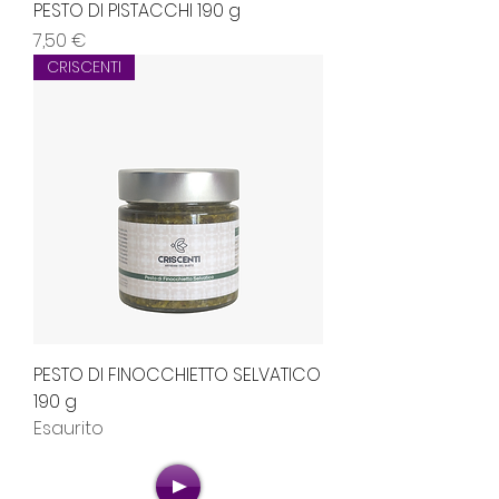
PESTO DI PISTACCHI 190 g
Prezzo
7,50 €
CRISCENTI
PESTO DI FINOCCHIETTO SELVATICO
190 g
Esaurito