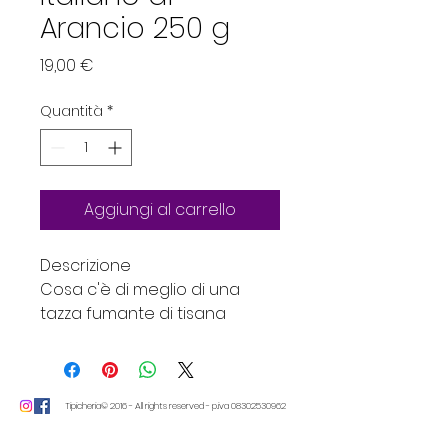
Arancio 250 g
Prezzo
19,00 €
Quantità
*
Aggiungi al carrello
Descrizione
Cosa c'è di meglio di una
tazza fumante di tisana
addolcita da un cucchiaino di
buon miele ?
Brezzo per soddisfare
questa idea ti propone una
Tipicheria© 2016 - All rights reserved - p.iva
08302530962
graziosa
confezione