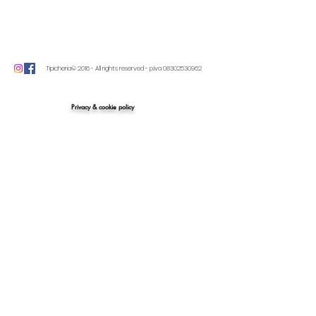
Tipicheria© 2016 - All rights reserved - p.iva
08302530962
Privacy & cookie policy