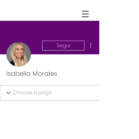
Altre azioni
Segui
Isabella Morales