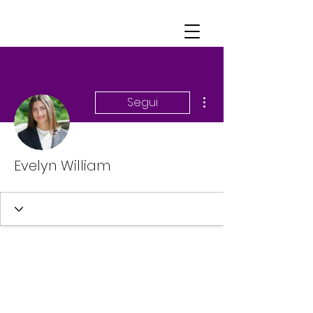
Altre azioni
Segui
Evelyn William