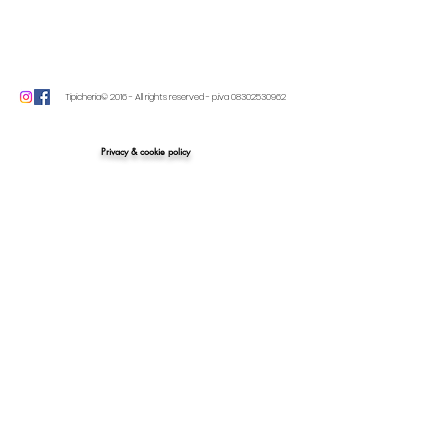
Tipicheria© 2016 - All rights reserved - p.iva
08302530962
Privacy & cookie policy