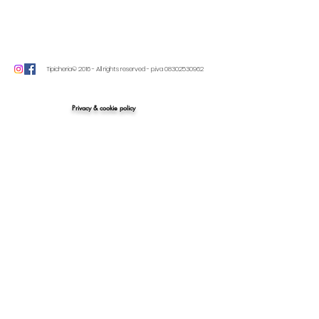
Tipicheria© 2016 - All rights reserved - p.iva
08302530962
Privacy & cookie policy