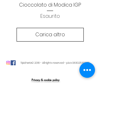
Cioccolato di Modica IGP
Esaurito
Carica altro
Tipicheria© 2016 - All rights reserved - p.iva
08302530962
Privacy & cookie policy