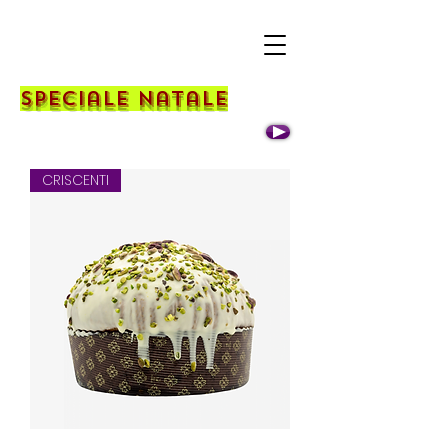
Speciale nat
al
e
CRISCENTI